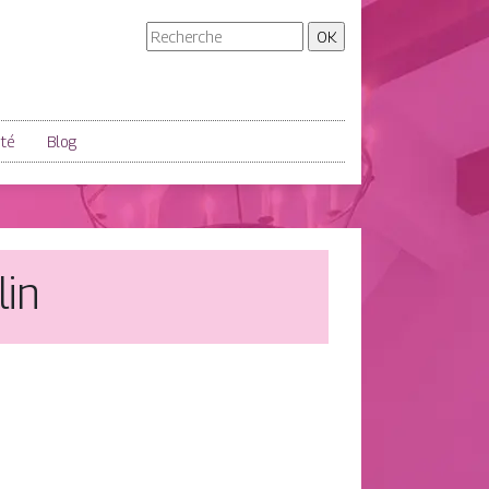
ité
Blog
lin